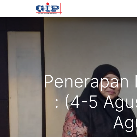
Beranda
Training
Tentan
Penerapan 
: (4-5 Ag
Ag