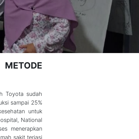
 METODE
toh Toyota sudah
uksi sampai 25%
kesehatan untuk
spital, National
ses menerapkan
ah sakit terjasi