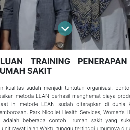
ULUAN TRAINING PENERAPAN
RUMAH SAKIT
an kualitas sudah menjadi tuntutan organisasi, con
sikan metoda LEAN berhasil menghemat biaya prod
aat ini metode LEAN sudah diterapkan di dunia 
emborosan, Park Nicollet Health Services, Women’s Ho
es adalah beberapa contoh rumah sakit yang suk
unit rawat jalan.Waktu tunggu tertinggi umumnya dirum