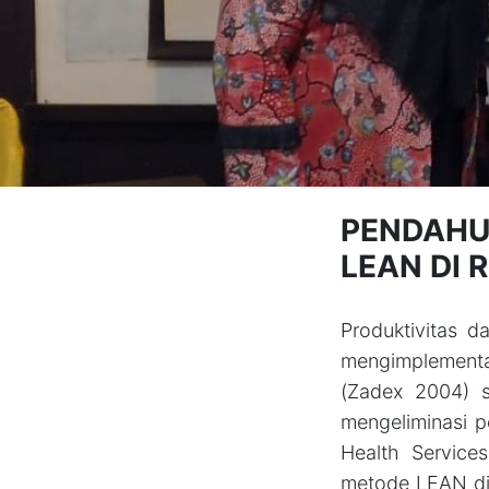
PENDAH
LEAN DI 
Produktivitas d
mengimplementa
(Zadex 2004) s
mengeliminasi p
Health Servic
metode LEAN di 