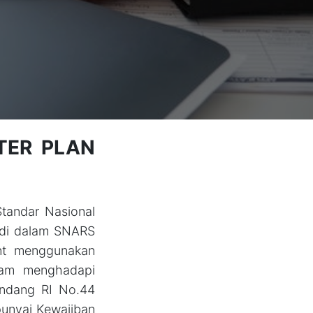
TER PLAN
tandar Nasional
n di dalam SNARS
nt menggunakan
lam menghadapi
undang RI No.44
unyai Kewajiban