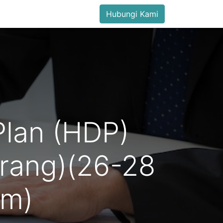
Hubungi Kami
Plan (HDP)
arang)(26-28
am)