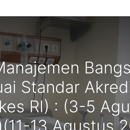
g Kami
Manajemen Bangs
ai Standar Akred
rkes RI) : (3-5 Ag
(11-13 Agustus 20