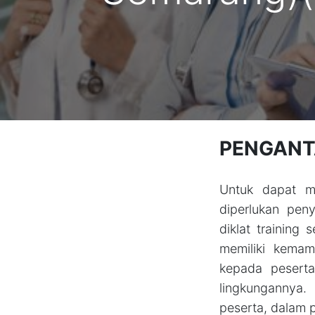
PENGANT
Untuk dapat me
diperlukan pen
diklat training
memiliki kema
kepada peserta 
lingkungannya
peserta, dalam p