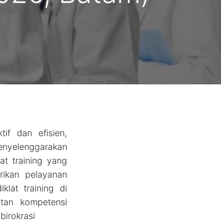
if dan efisien,
enyelenggarakan
at training yang
ikan pelayanan
klat training di
tan kompetensi
birokrasi