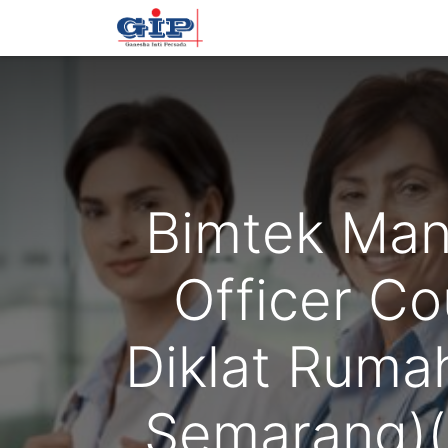
Beranda
Training
Tentan
Bimtek Man
Officer Co
Diklat Rumah
Semarang)(