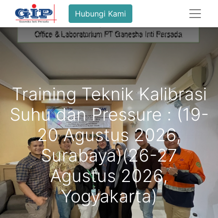
Hubungi Kami
Training Teknik Kalibrasi
Suhu dan Pressure : (19-
20 Agustus 2026,
Surabaya)(26-27
Agustus 2026,
Yogyakarta)