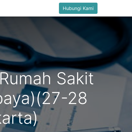
Hubungi Kami
 Rumah Sakit
baya)(27-28
arta)