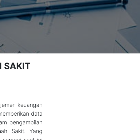
 SAKIT
najemen keuangan
 memberikan data
lam pengambilan
ah Sakit. Yang
sampai saat ini