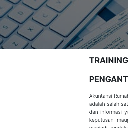
TRAININ
PENGANT
Akuntansi Rumah
adalah salah sa
dan informasi 
keputusan mau
menjadi kendal