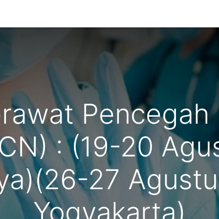
g Kami
erawat Pencegah
IPCN) : (19-20 Agu
ya)(26-27 Agustu
Yogyakarta)