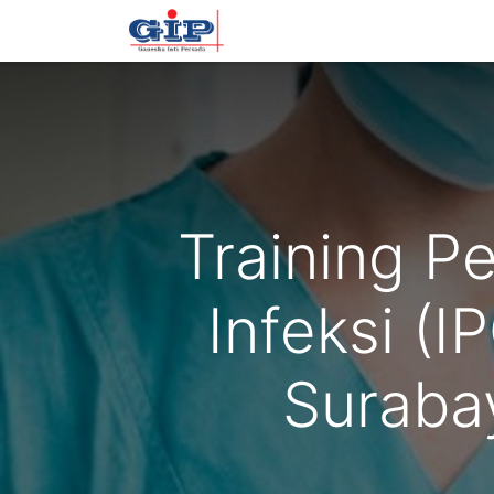
Beranda
Training
Tentan
Training P
Infeksi (
Suraba