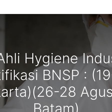
g Kami
Ahli Hygiene Ind
ifikasi BNSP : (1
karta)(26-28 Agus
Batam)