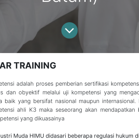
R TRAIN​ING
petensi adalah proses pemberian sertifikasi kompetens
tis dan obyektif melalui uji kompetensi yang menga
a baik yang bersifat nasional maupun internasional.
mpetensi ahli K3 maka seseorang akan mendapatkan 
ompetensi yang dikuasainya
dustri Muda HIMU didasari beberapa regulasi hukum d