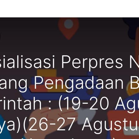
g Kami
ialisasi Perpres 
tang Pengadaan B
intah : (19-20 Ag
ya)(26-27 Agustu