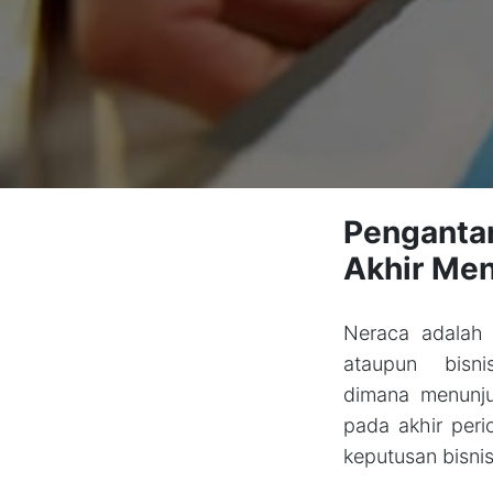
Penganta
Akhir Men
Neraca adalah 
ataupun bisn
dimana menunju
pada akhir peri
keputusan bisnis