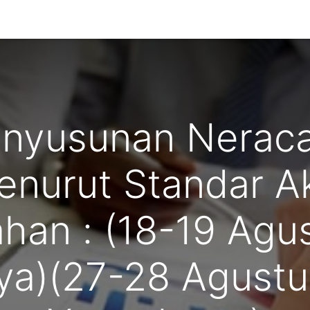
g Kami
enyusunan Neraca
enurut Standar A
han : (18-19 Agu
ya)(27-28 Agustu