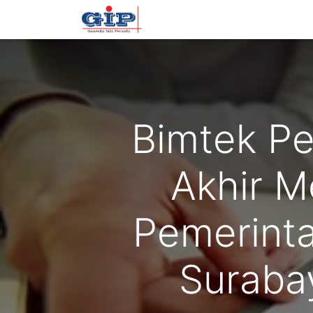
Beranda
Training
Tentan
Bimtek P
Akhir M
Pemerinta
Suraba