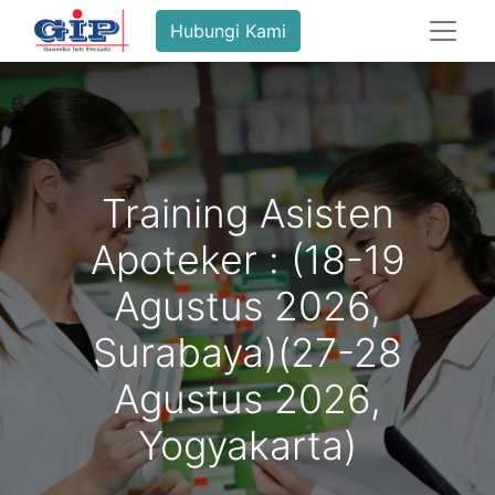
Hubungi Kami
Training Asisten
Apoteker : (18-19
Agustus 2026,
Surabaya)(27-28
Agustus 2026,
Yogyakarta)